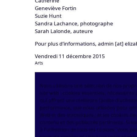
Catherine
Geneviève Fortin
Suzie Hunt
Sandra Lachance, photographe
Sarah Lalonde, auteure
Pour plus d’informations,
admin
[at]
eliza
Vendredi 11 décembre 2015
Arts
Nous utilisons une sélection de nos propre
site web : cookies essentiels, nécessaires à
qui offrent une meilleure facilité d'utilisat
performance, que nous utilisons pour géné
Web et des statistiques ; et les cookies de
contenu et des publicités pertinents. Si 
à l'utilisation de tous les cookies. Vous 