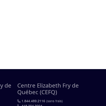
ry de
Centre Elizabeth Fry de
Québec (CEFQ)
1.844.489.2116
(sans frais)
418.204.3004