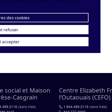
ntement pour l'avenir dans « Paramètres ».
es des cookies
t refuser
t accepter
e social et Maison
Centre Elizabeth F
rèse-Casgrain
l’Outaouais (CEFO)
4.489.2116
(sans frais)
1.844.489.2116
(sans frais)
489.2116
819.777.3669