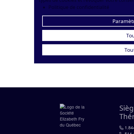
types de cookies et révoquer votre conse
Politique de confidentialité
Paramètr
Tou
Tou
Sièg
Thé
1.84
514.