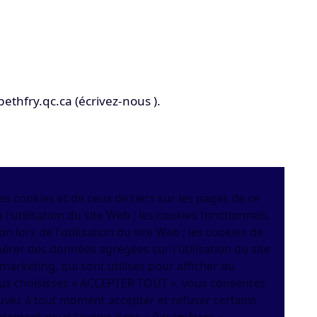
bethfry.qc.ca
(écrivez-nous )
.
s cookies et de ceux de tiers sur les pages de ce
 l'utilisation du site Web ; les cookies fonctionnels,
ion lors de l'utilisation du site Web ; les cookies de
rer des données agrégées sur l'utilisation du site
 marketing, qui sont utilisés pour afficher du
vous choisissez « ACCEPTER TOUT », vous consentez
pouvez à tout moment accepter et refuser certains