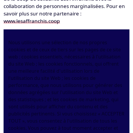
collaboration de personnes marginalisées. Pour en
savoir plus sur notre partenaire :
www.lesaffranchis.coop
Nous utilisons une sélection de nos propres
cookies et de ceux de tiers sur les pages de ce site
web : cookies essentiels, nécessaires à l'utilisation
du site Web ; les cookies fonctionnels, qui offrent
une meilleure facilité d'utilisation lors de
l'utilisation du site Web ; les cookies de
performance, que nous utilisons pour générer des
données agrégées sur l'utilisation du site Web et
des statistiques ; et les cookies de marketing, qui
sont utilisés pour afficher du contenu et des
publicités pertinents. Si vous choisissez « ACCEPTER
TOUT », vous consentez à l'utilisation de tous les
cookies. Vous pouvez à tout moment accepter et