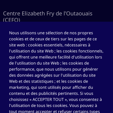
Centre Elizabeth Fry de l’Outaouais
(CEFO)
1.844.489.2116
(sans frais)
Nous utilisons une sélection de nos propres
819.777.3669
cookies et de ceux de tiers sur les pages de ce
site web : cookies essentiels, nécessaires à
819.777.4483
l'utilisation du site Web ; les cookies fonctionnels,
cefo@elizabethfry.qc.ca
qui offrent une meilleure facilité d'utilisation lors
de l'utilisation du site Web ; les cookies de
performance, que nous utilisons pour générer
des données agrégées sur l'utilisation du site
Web et des statistiques ; et les cookies de
Centre Elizabeth Fry de Québec (CEFQ)
marketing, qui sont utilisés pour afficher du
contenu et des publicités pertinents. Si vous
1.844.489.2116
(sans frais)
choisissez « ACCEPTER TOUT », vous consentez à
418.204.3004
l'utilisation de tous les cookies. Vous pouvez à
tout moment accepter et refuser certains types
418.204.0511