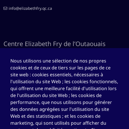
info@elizabethfry.qc.ca
Centre Elizabeth Fry de l’Outaouais
(CEFO)
Nous utilisons une sélection de nos propres
1.844.489.2116
(sans frais)
cookies et de ceux de tiers sur les pages de ce
819.777.3669
site web : cookies essentiels, nécessaires à
819.777.4483
l'utilisation du site Web ; les cookies fonctionnels,
qui offrent une meilleure facilité d'utilisation lors
cefo@elizabethfry.qc.ca
de l'utilisation du site Web ; les cookies de
performance, que nous utilisons pour générer
des données agrégées sur l'utilisation du site
Web et des statistiques ; et les cookies de
marketing, qui sont utilisés pour afficher du
Centre Elizabeth Fry de Québec (CEFQ)