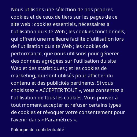
1.844.489.2116
(sans frais)
Nous utilisons une sélection de nos propres
819.777.3669
cookies et de ceux de tiers sur les pages de ce
site web : cookies essentiels, nécessaires à
819.777.4483
l'utilisation du site Web ; les cookies fonctionnels,
cefo
[at]
elizabethfry.qc.ca
qui offrent une meilleure facilité d'utilisation lors
de l'utilisation du site Web ; les cookies de
performance, que nous utilisons pour générer
des données agrégées sur l'utilisation du site
Web et des statistiques ; et les cookies de
Centre Elizabeth Fry de Québec (CEFQ)
marketing, qui sont utilisés pour afficher du
contenu et des publicités pertinents. Si vous
1.844.489.2116
(sans frais)
choisissez « ACCEPTER TOUT », vous consentez à
418.204.3004
l'utilisation de tous les cookies. Vous pouvez à
tout moment accepter et refuser certains types
418.204.0511
de cookies et révoquer votre consentement pour
cefq
[at]
elizabethfry.qc.ca
l'avenir dans « Paramètres ».
Politique de confidentialité