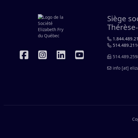
Siège so
Thérèse-
1.844.489.2
514.489.211
RÉSEAUX SOCIAUX
514.489.259
info
[at]
eliz
Co