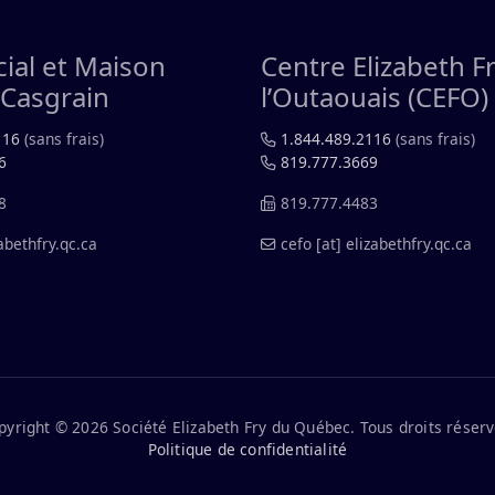
cial et Maison
Centre Elizabeth F
Casgrain
l’Outaouais (CEFO)
116
(sans frais)
1.844.489.2116
(sans frais)
6
819.777.3669
8
819.777.4483
abethfry.qc.ca
cefo
[at]
elizabethfry.qc.ca
pyright © 2026 Société Elizabeth Fry du Québec. Tous droits réserv
Politique de confidentialité