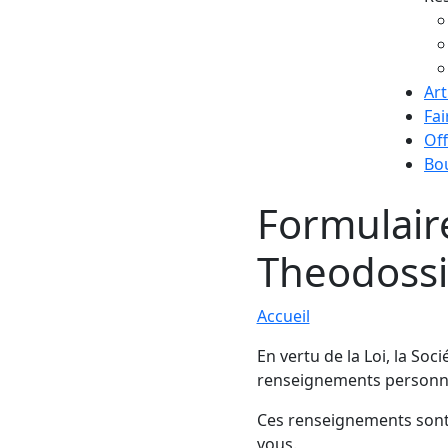
Art
Fai
Off
Bo
Formulair
Theodoss
Accueil
En vertu de la Loi, la So
renseignements personn
Ces renseignements sont 
vous.