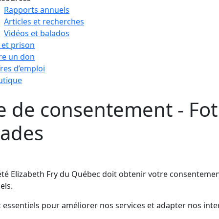
Rapports annuels
Articles et recherches
Vidéos et balados
 et prison
re un don
res d’emploi
utique
e de consentement - Fot
iades
ciété Elizabeth Fry du Québec doit obtenir votre consentemen
els.
essentiels pour améliorer nos services et adapter nos int