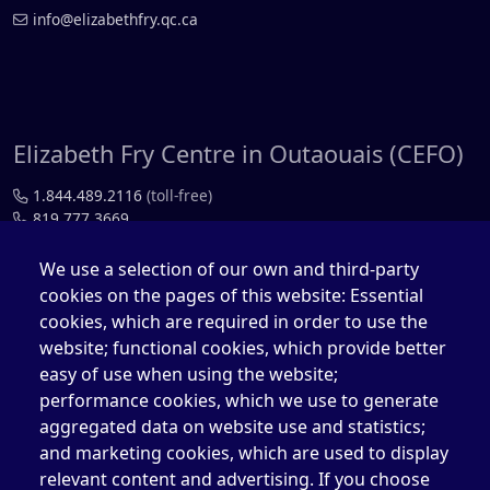
info@elizabethfry.qc.ca
Elizabeth Fry Centre in Outaouais (CEFO)
1.844.489.2116
(toll-free)
819.777.3669
819.777.4483
We use a selection of our own and third-party
cookies on the pages of this website: Essential
cefo@elizabethfry.qc.ca
cookies, which are required in order to use the
website; functional cookies, which provide better
easy of use when using the website;
performance cookies, which we use to generate
aggregated data on website use and statistics;
Elizabeth Fry Centre in Québec (CEFQ)
and marketing cookies, which are used to display
1.844.489.2116
(toll-free)
relevant content and advertising. If you choose